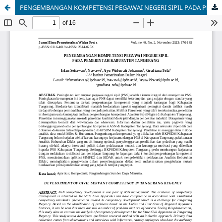
PENGEMBANGAN KOMPETENSI PEGAWAI NEGERI SIPIL PADA PEMERINTAH KABUPATEN TANGERANG