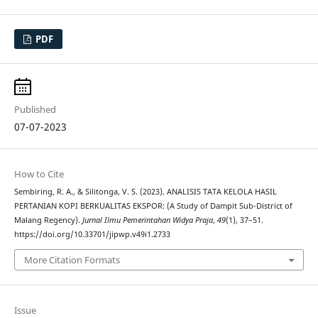
PDF
Published
07-07-2023
How to Cite
Sembiring, R. A., & Silitonga, V. S. (2023). ANALISIS TATA KELOLA HASIL
PERTANIAN KOPI BERKUALITAS EKSPOR: (A Study of Dampit Sub-District of
Malang Regency).
Jurnal Ilmu Pemerintahan Widya Praja
,
49
(1), 37–51.
https://doi.org/10.33701/jipwp.v49i1.2733
More Citation Formats
Issue