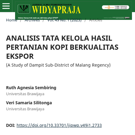
Home
/
Archives
/
Vol. 49 No. 1 (2023)
/
Articles
ANALISIS TATA KELOLA HASIL
PERTANIAN KOPI BERKUALITAS
EKSPOR
(A Study of Dampit Sub-District of Malang Regency)
Ruth Agnesia Sembiring
Universitas Brawijaya
Veri Samaria Silitonga
Universitas Brawijaya
DOI:
https://doi.org/10.33701/jipwp.v49i1.2733