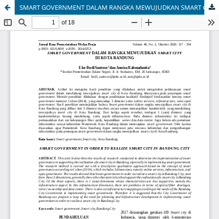
SMART GOVERNMENT DALAM RANGKA MEWUJUDKAN SMART CITY DI KOTA BANDUNG