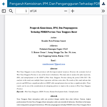
Pengaruh Kemiskinan, IPM, Dan Pengangguran Terhadap PDRB Provinsi Nusa Tenggara Barat