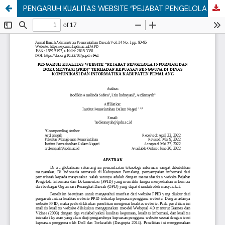
PENGARUH KUALITAS WEBSITE “PEJABAT PENGELOLA INFORMASI DAN DOKUMENTASI (PPID)” TERHADAP KEPUASAN PENGGUNA DI DINAS KOMUNIKASI DAN INFORMATIKA KABUPATEN PEMALANG