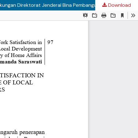
Download
“Pengaruh Sistem Remunerasi, Motivasi Dan Kepuasan Kerja Terhadap Prestasi Kerja Pegawai Negeri Sipil (PNS) Di Lingkungan Direktorat Jenderal Bina Pembangunan Daerah, Kementerian Dalam Negeri”