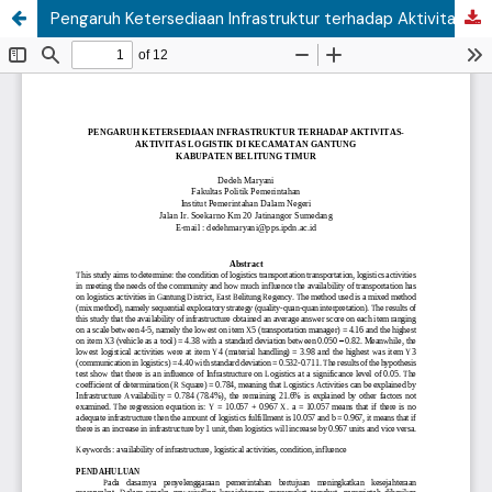
Pengaruh Ketersediaan Infrastruktur terhadap Aktivitas-aktivitas Logistik di Kecamatan Gantung Kabupaten Belitung Timur